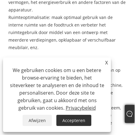
vermogen, het energieverbruik en andere factoren van de
apparatuur.
Ruimteoptimalisatie: maak optimaal gebruik van de
interne ruimte van de foodtruck en verbeter het
ruimtegebruik door middel van een ontwerp met
meerdere verdiepingen, opklapbaar of verschuifbaar
meubilair, enz.
X
3. Functieaanpassing
We gebruiken cookies om u een betere
Kookfunctie: pas de functie van kookapparatuur aan op
browse-ervaring te bieden, het
basis van de bedieningskenmerken, zoals een
siteverkeer te analyseren en de inhoud te
multifunctioneel fornuis, automatische roerbakmachine,
personaliseren. Door deze site te
enz., om de kookefficiëntie en de gerechtkwaliteit te
gebruiken, gaat u akkoord met ons
verbeteren.
gebruik van cookies.
Privacybeleid
Servicefunctie: opzetten van een handig bestelsysteem,
betaalterminal, verlichtingsapparatuur, enz. om de
Afwijzen
Accepteren
eetervaring van de klant en de service-efficiëntie te
verbeteren.