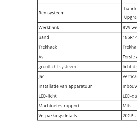
handr
Remsysteem
Upgrad
Werkbank
RVS we
Band
185R1
Trekhaak
Trekha
As
Torsie 
grootlicht systeem
licht d
Jac
Vertica
Installatie van apparatuur
Inbouw
LED-licht
LED-dak
Machinetestrapport
Mits
Verpakkingsdetails
20GP-c