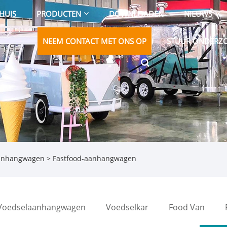
HUIS
PRODUCTEN
DOWNLOADEN
NIEUWS
NEEM CONTACT MET ONS OP
STUUR ONDERZ
aanhangwagen
> Fastfood-aanhangwagen
Voedselaanhangwagen
Voedselkar
Food Van