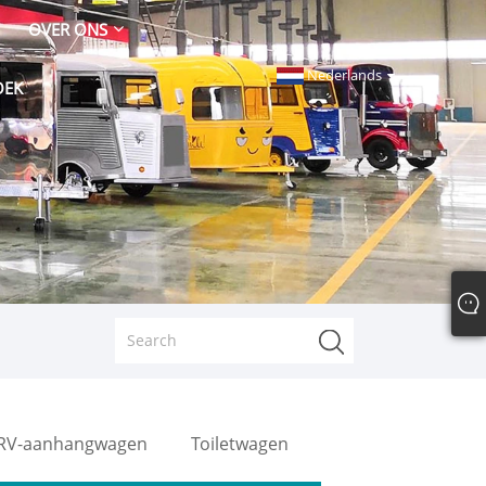
OVER ONS
Nederlands
OEK
RV-aanhangwagen
Toiletwagen