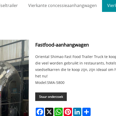
eltrailer
Vierkante concessieaanhangwagen
Vie
Fastfood-aanhangwagen
Oriental Shimao Fast Food Trailer Truck te ko
die veel worden gebruikt in restaurants, hotel
voedselkarren die te koop zijn, zijn ideaal om
het nu!
Model:SMA-5800
Stuur onderzoek
Facebook
X
WhatsApp
Pinterest
LinkedIn
Share