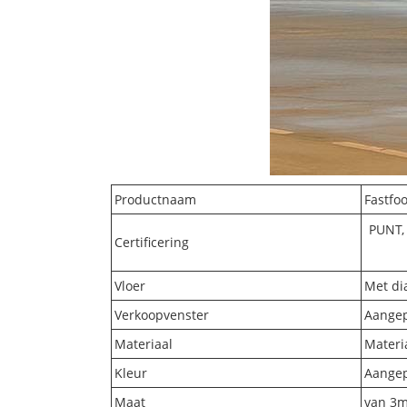
Productnaam
Fastf
PUNT,
Certificering
Vloer
Met di
Verkoopvenster
Aangep
Materiaal
Materi
Kleur
Aangep
Maat
van 3m