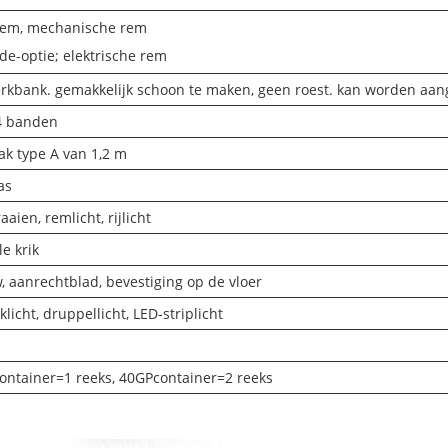
em, mechanische rem
e-optie; elektrische rem
rkbank. gemakkelijk schoon te maken, geen roest. kan worden aan
4 banden
ak type A van 1,2 m
as
raaien, remlicht, rijlicht
le krik
, aanrechtblad, bevestiging op de vloer
licht, druppellicht, LED-striplicht
ontainer=1 reeks, 40GPcontainer=2 reeks