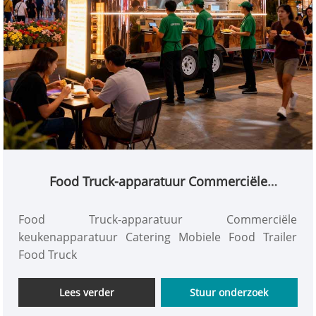
Food Truck-apparatuur Commerciële
keukenapparatuur Catering Mobiele Food
Trailer Food Truck
Food Truck-apparatuur Commerciële
keukenapparatuur Catering Mobiele Food Trailer
Food Truck
Lees verder
Stuur onderzoek