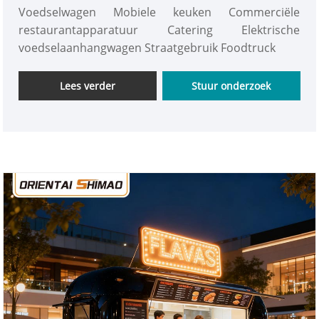
Catering Voedselaanhangwagen Zakelijke
Voedselwagen Mobiele keuken Commerciële
foodtruck
restaurantapparatuur Catering Elektrische
voedselaanhangwagen Straatgebruik Foodtruck
Lees verder
Stuur onderzoek