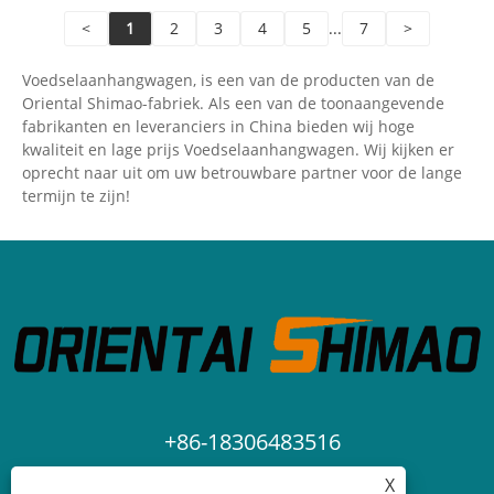
<
1
2
3
4
5
...
7
>
Voedselaanhangwagen, is een van de producten van de
Oriental Shimao-fabriek. Als een van de toonaangevende
fabrikanten en leveranciers in China bieden wij hoge
kwaliteit en lage prijs Voedselaanhangwagen. Wij kijken er
oprecht naar uit om uw betrouwbare partner voor de lange
termijn te zijn!
+86-18306483516
X
jack@qdshimaogroup.com