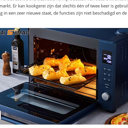
kt. Er kan kookgerei zijn dat slechts één of twee keer is gebrui
 in een zeer nieuwe staat, de functies zijn niet beschadigd en de p