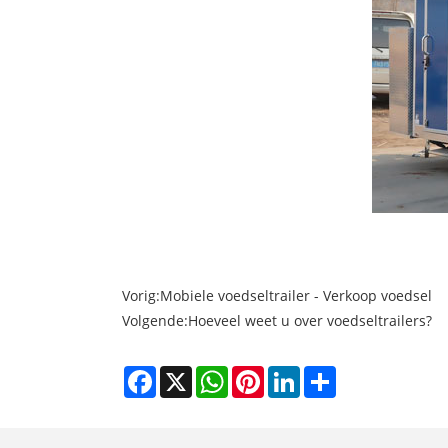
Vorig:
Mobiele voedseltrailer - Verkoop voedsel
Volgende:
Hoeveel weet u over voedseltrailers?
Facebook
X
WhatsApp
Pinterest
LinkedIn
Share