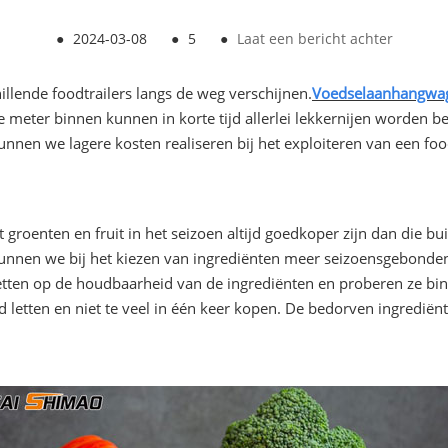
●
2024-03-08
●
5
●
Laat een bericht achter
illende foodtrailers langs de weg verschijnen.
Voedselaanhangwa
 meter binnen kunnen in korte tijd allerlei lekkernijen worden be
kunnen we lagere kosten realiseren bij het exploiteren van een foo
 groenten en fruit in het seizoen altijd goedkoper zijn dan die b
 kunnen we bij het kiezen van ingrediënten meer seizoensgebond
 letten op de houdbaarheid van de ingrediënten en proberen ze bi
d letten en niet te veel in één keer kopen. De bedorven ingredi