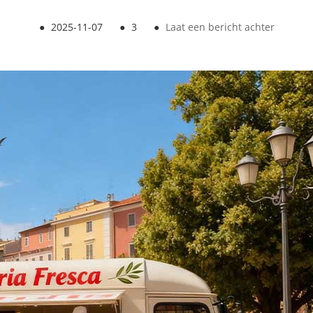
●
2025-11-07
●
3
●
Laat een bericht achter