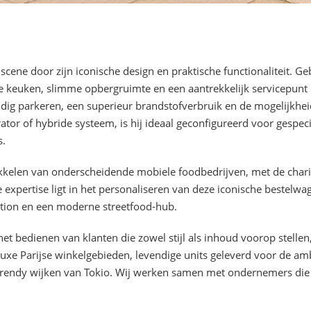
scene door zijn iconische design en praktische functionaliteit. G
e keuken, slimme opbergruimte en een aantrekkelijk servicepunt i
udig parkeren, een superieur brandstofverbruik en de mogelijkhei
or of hybride systeem, is hij ideaal geconfigureerd voor gespec
s.
wikkelen van onderscheidende mobiele foodbedrijven, met de char
e expertise ligt in het personaliseren van deze iconische bestelw
tation en een moderne streetfood-hub.
et bedienen van klanten die zowel stijl als inhoud voorop stellen
 luxe Parijse winkelgebieden, levendige units geleverd voor de 
trendy wijken van Tokio. Wij werken samen met ondernemers die