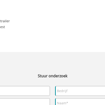
railer
iest
Stuur onderzoek