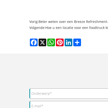
Vorig:
Beter weten over een Breeze Refreshment-t
Volgende:
Hoe u een locatie voor een foodtruck k
Facebook
X
WhatsApp
Pinterest
LinkedIn
Share