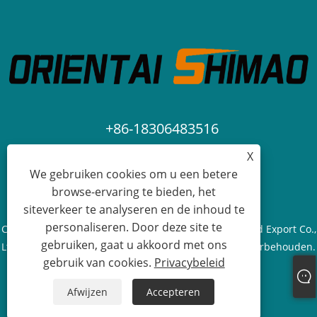
+86-18306483516
X
jack@qdshimaogroup.com
We gebruiken cookies om u een betere
browse-ervaring te bieden, het
siteverkeer te analyseren en de inhoud te
personaliseren. Door deze site te
Copyright © 2023 Qingdao Oriental Shimao Import and Export Co.,
gebruiken, gaat u akkoord met ons
Ltd. - Foodtruck, Foodtrailer, Foodkar - Alle rechten voorbehouden.
gebruik van cookies.
Privacybeleid
Links
Sitemap
RSS
XML
Privacybeleid
Afwijzen
Accepteren